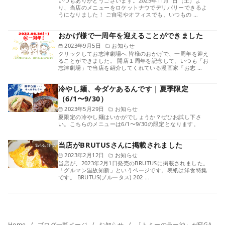
いつもありがとうございます。2025年11月1日（土）よ
り、当店のメニューをロケットナウでデリバリーできるよ
うになりました！ ご自宅やオフィスでも、いつもの …
おかげ様で一周年を迎えることができました
2023年9月5日
お知らせ
クリックしてお志津劇場へ 皆様のおかげで、一周年を迎え
ることができました。 開店１周年を記念して、いつも「お
志津劇場」で当店を紹介してくれている漫画家『お志 …
冷やし麺、今ダケあるんです｜夏季限定
（6/1〜9/30）
2023年5月29日
お知らせ
夏限定の冷やし麺はいかがでしょうか？ぜひお試し下さ
い。こちらのメニューは6/1〜9/30の限定となります。
当店がBRUTUSさんに掲載されました
2023年2月12日
お知らせ
当店が、2023年2月1日発売のBRUTUSに掲載されました。
「グルマン温故知新」というページです。表紙は洋食特集
です。 BRUTUS(ブルータス) 202 …
Home
ブログ一覧ページ
お知らせ
「トミーのラー油」がFIGARO.jpさんで紹介されました